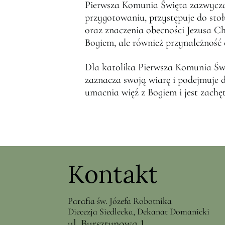
Pierwsza Komunia Święta zazwyczaj
przygotowaniu, przystępuje do sto
oraz znaczenia obecności Jezusa Ch
Bogiem, ale również przynależność
Dla katolika Pierwsza Komunia Świ
zaznacza swoją wiarę i podejmuje 
umacnia więź z Bogiem i jest zach
Kontakt
Parafia św. Józefa Robotnika
Diecezja Siedlecka, Dekanat Domanicki
ul. Bursztynowa 1