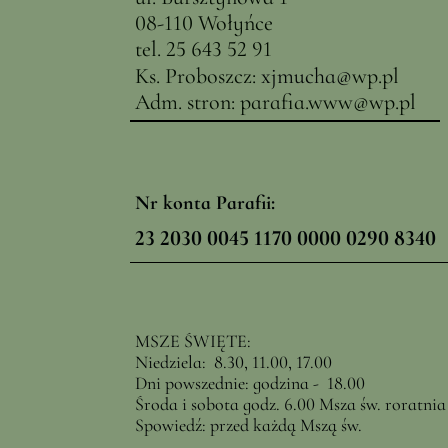
08-110 Wołyńce
tel. 25 643 52 91
Ks. Proboszcz:
x
jmucha@
wp.pl
Adm. stron:
parafia.www@wp.pl
Nr konta Parafii:
23 2030 0045 1170 0000 0290 8340
MSZE ŚWIĘTE:
Niedziela: 8.30, 11.00, 17.00
Dni powszednie: godzina - 18.00
Środa i sobota godz. 6.00 Msza św. roratnia
Spowiedź: przed każdą Mszą św.