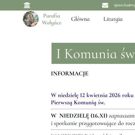
xjmucha@wp
Parafia
Główna
Liturgia
Wołyńce
I Komunia św
INFORMACJE
W niedzielę 12 kwietnia 2026 roku 
Pierwszą Komunią św.
W NIEDZIELĘ (16.XI)
zapraszamy
i spotkanie przygotowujące do rocz