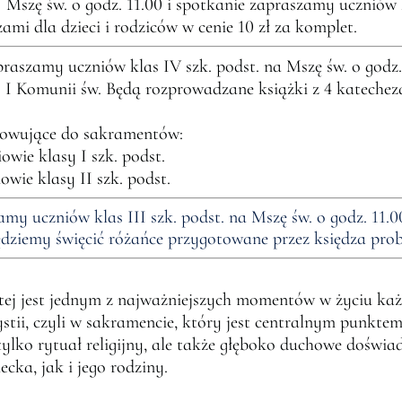
zę św. o godz. 11.00 i spotkanie zapraszamy uczniów k
mi dla dzieci i rodziców w cenie 10 zł za komplet.
szamy uczniów klas IV szk. podst. na Mszę św. o godz. 
I Komunii św. Będą rozprowadzane książki z 4 katecheza
towujące do sakramentów:
iowie klasy I szk. podst.
iowie klasy II szk. podst.
amy uczniów klas III szk. podst. na Mszę św. o godz. 11.
dziemy święcić różańce przygotowane przez księdza pro
ej jest jednym z najważniejszych momentów w życiu każ
stii, czyli w sakramencie, który jest centralnym punktem 
tylko rytuał religijny, ale także głęboko duchowe doświa
cka, jak i jego rodziny.