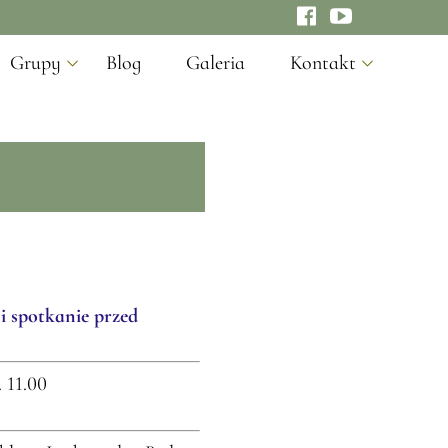
Grupy
Blog
Galeria
Kontakt
Rada Parafialna
Standardy Ochrony
Ministranci
Schola Dziecięca
Żywy Różaniec
Złota Róża
 i spotkanie przed
Matki w Modlitwie
 11.00
Spotkania Biblijne