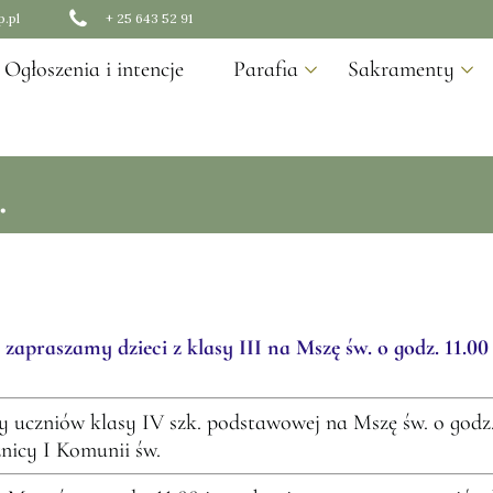
.pl
+ 25 643 52 91
Ogłoszenia i intencje
Parafia
Sakramenty
Duszpasterze
Chrzest
.
Historia
I Komunia św.
Nasza świątynia
Bierzmowanie
Misje Parafialne
Małżeństwo
Namaszczenie
zapraszamy dzieci z klasy III na Mszę św. o godz. 11.00
 uczniów klasy IV szk. podstawowej na Mszę św. o godz.
nicy I Komunii św.