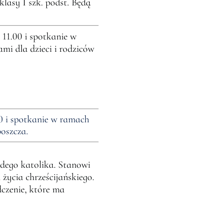
lasy I szk. podst. Będą
11.00 i spotkanie w
mi dla dzieci i rodziców
00 i spotkanie w ramach
boszcza.
dego katolika. Stanowi
życia chrześcijańskiego.
dczenie, które ma