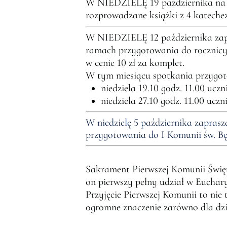
W NIEDZIELĘ 19 października na Ms
rozprowadzane książki z 4 katecheza
W NIEDZIELĘ 12 października zapra
ramach przygotowania do rocznicy 
w cenie 10 zł za komplet.
W tym miesiącu spotkania przygo
niedziela 19.10 godz. 11.00 uczn
niedziela 27.10 godz. 11.00 uczn
W niedzielę 5 października zaprasz
przygotowania do I Komunii św. Bę
Sakrament Pierwszej Komunii Święt
on pierwszy pełny udział w Euchary
Przyjęcie Pierwszej Komunii to nie 
ogromne znaczenie zarówno dla dzie