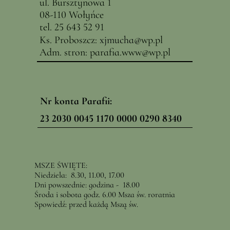
ul. Bursztynowa 1
08-110 Wołyńce
tel. 25 643 52 91
Ks. Proboszcz:
x
jmucha@
wp.pl
Adm. stron:
parafia.www@wp.pl
Nr konta Parafii:
23 2030 0045 1170 0000 0290 8340
MSZE ŚWIĘTE:
Niedziela: 8.30, 11.00, 17.00
Dni powszednie: godzina - 18.00
Środa i sobota godz. 6.00 Msza św. roratnia
Spowiedź: przed każdą Mszą św.