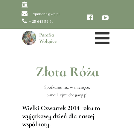
xjmucha@wp.pl
+ 25 643 52 91
Parafia
Wołyńce
Złota Róża
Spotkania raz w miesiącu.
e-mail: xjmucha@wp.pl
Wielki Czwartek 2014 roku to
wyjątkowy dzień dla naszej
wspólnoty.