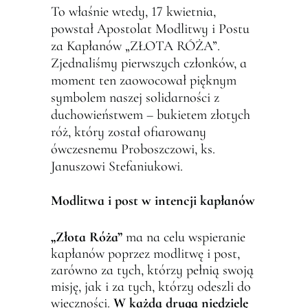
To właśnie wtedy, 17 kwietnia,
powstał Apostolat Modlitwy i Postu
za Kapłanów „ZŁOTA RÓŻA”.
Zjednaliśmy pierwszych członków, a
moment ten zaowocował pięknym
symbolem naszej solidarności z
duchowieństwem – bukietem złotych
róż, który został ofiarowany
ówczesnemu Proboszczowi, ks.
Januszowi Stefaniukowi.
Modlitwa i post w intencji kapłanów
„Złota Róża”
ma na celu wspieranie
kapłanów poprzez modlitwę i post,
zarówno za tych, którzy pełnią swoją
misję, jak i za tych, którzy odeszli do
wieczności.
W każdą drugą niedzielę