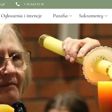
.pl
+ 25 643 52 91
Ogłoszenia i intencje
Parafia
Sakramenty
Duszpasterze
Chrzest
Historia
I Komunia św.
Nasza świątynia
Bierzmowanie
Misje Parafialne
Małżeństwo
Namaszczenie