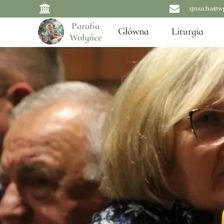
xjmucha@wp
Parafia
Główna
Liturgia
Wołyńce