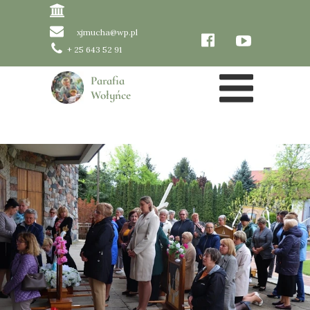
xjmucha@wp.pl
+ 25 643 52 91
Parafia
Wołyńce