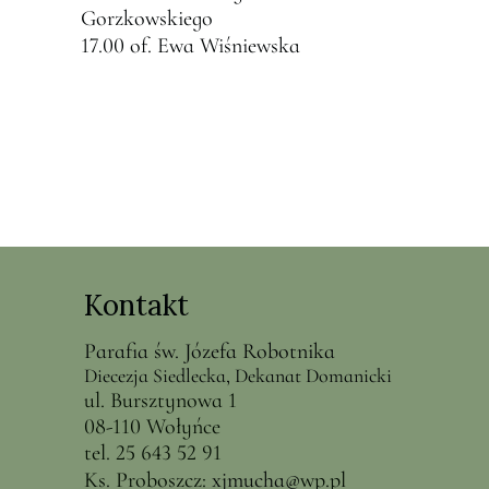
Gorzkowskiego
17.00 of. Ewa Wiśniewska
Kontakt
Parafia św. Józefa Robotnika
Diecezja Siedlecka, Dekanat Domanicki
ul. Bursztynowa 1
08-110 Wołyńce
tel. 25 643 52 91
Ks. Proboszcz:
x
jmucha@
wp.pl