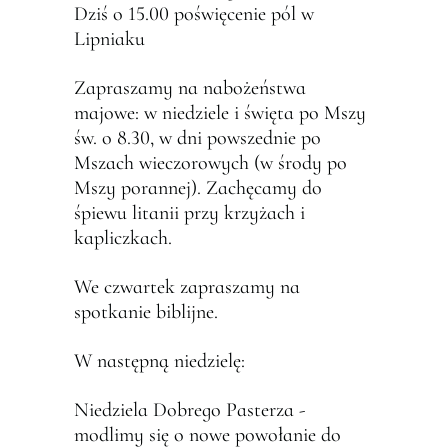
Dziś o 15.00 poświęcenie pól w
Lipniaku
Zapraszamy na nabożeństwa
majowe: w niedziele i święta po Mszy
św. o 8.30, w dni powszednie po
Mszach wieczorowych (w środy po
Mszy porannej). Zachęcamy do
śpiewu litanii przy krzyżach i
kapliczkach.
We czwartek zapraszamy na
spotkanie biblijne.
W następną niedzielę:
Niedziela Dobrego Pasterza -
modlimy się o nowe powołanie do