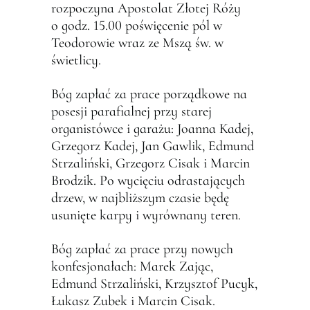
rozpoczyna Apostolat Złotej Róży
o godz. 15.00 poświęcenie pól w
Teodorowie wraz ze Mszą św. w
świetlicy.
Bóg zapłać za prace porządkowe na
posesji parafialnej przy starej
organistówce i garażu: Joanna Kadej,
Grzegorz Kadej, Jan Gawlik, Edmund
Strzaliński, Grzegorz Cisak i Marcin
Brodzik. Po wycięciu odrastających
drzew, w najbliższym czasie będę
usunięte karpy i wyrównany teren.
Bóg zapłać za prace przy nowych
konfesjonałach: Marek Zając,
Edmund Strzaliński, Krzysztof Pucyk,
Łukasz Zubek i Marcin Cisak.