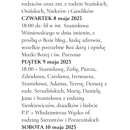
rodziców oraz zm. z rodzin Stańskich,
Osińskich, Niekrów i Gawlików
CZWARTEK 8 maja 2025
18.00 dz- bł w int. Stanisława
Wiśniewskiego w dniu imienin, z
prośbą o Boże błog., łaskę zdrowia,
wszelkie potrzebne Boż dary i opiekę
Matki Bożej i św. Patrona
PIĄTEK 9 maja 2025
18.00 + Stanisławę, Zofię, Piotra,
Zdzisława, Czesława, Ireneusza,
Stanisława, Adama, Teresę, Danutę z
rodz. Strzalińskich; Marię, Danielę,
Jana i Stanisława z rodziny
Sienkiewiczów, dziadków i babcie
P.P. + Włodzimierza Wąsko of.
rodziny Sierantów i Porzezińskich
SOBOTA 10 maja 2025