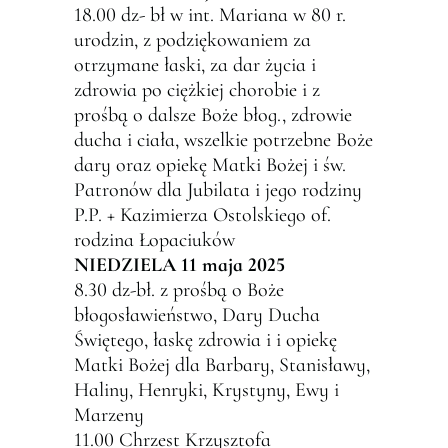
18.00 dz- bł w int. Mariana w 80 r.
urodzin, z podziękowaniem za
otrzymane łaski, za dar życia i
zdrowia po ciężkiej chorobie i z
prośbą o dalsze Boże błog., zdrowie
ducha i ciała, wszelkie potrzebne Boże
dary oraz opiekę Matki Bożej i św.
Patronów dla Jubilata i jego rodziny
P.P. + Kazimierza Ostolskiego of.
rodzina Łopaciuków
NIEDZIELA 11 maja 2025
8.30 dz-bł. z prośbą o Boże
błogosławieństwo, Dary Ducha
Świętego, łaskę zdrowia i i opiekę
Matki Bożej dla Barbary, Stanisławy,
Haliny, Henryki, Krystyny, Ewy i
Marzeny
11.00 Chrzest Krzysztofa