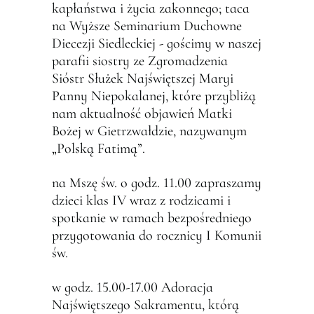
kapłaństwa i życia zakonnego; taca
na Wyższe Seminarium Duchowne
Diecezji Siedleckiej - gościmy w naszej
parafii siostry ze Zgromadzenia
Sióstr Służek Najświętszej Maryi
Panny Niepokalanej, które przybliżą
nam aktualność objawień Matki
Bożej w Gietrzwałdzie, nazywanym
„Polską Fatimą”.
na Mszę św. o godz. 11.00 zapraszamy
dzieci klas IV wraz z rodzicami i
spotkanie w ramach bezpośredniego
przygotowania do rocznicy I Komunii
św.
w godz. 15.00-17.00 Adoracja
Najświętszego Sakramentu, którą