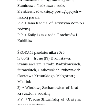
Stanisława, Tadeusza z rodz.
Sienkiewiczów, księży posługujących w
naszej parafii
P.P.
+ Jana Kadeja of. Krystyna Zemło z
rodziną
P.P.
+ Zofię i zm.z rodz. Prachniów i
Kublików
Ś
RODA
15 pa
ź
dziernika
2025
18.00 1)
+ Irenę (19), Bronisława,
Stanisława zm. z rodz. Radzikowskich,
Żurawskich, Grabowskich, Żukowskich,
Czesława Krasuskiego, Małgorzatę
Mikiciuk
2) +
Wiesławę Sachanowicz of. brat
Krzysztof z rodziną
P.P.
+ Teresę Strzalińską of. Grażyna