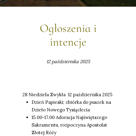
Ogłoszenia i
intencje
12 października 2025
28
Niedziela Zwyk
ł
a 12 pa
ź
dziernika 2025
Dzie
ń
Papieski; zbiórka do puszek
na
Dzieło Nowego Tysiąclecia
15.00-17.00 Adoracja Naj
ś
wi
ę
tszego
Sakramentu
, rozpoczyna Apostolat
Złotej Róży