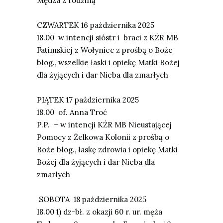
Mędza z rodziną
CZWARTEK 16
pa
ź
dziernika
2025
18.00
w intencji sióstr i braci z KŻR MB
Fatimskiej z Wołyniec z prośbą o Boże
błog., wszelkie łaski i opiekę Matki Bożej
dla żyjących i dar Nieba dla zmarłych
PI
Ą
TEK 17
pa
ź
dziernika
2025
18.00
of. Anna Troć
P.P.
+ w intencji KŻR MB Nieustającej
Pomocy z Żelkowa Kolonii z prośbą o
Boże błog., łaskę zdrowia i opiekę Matki
Bożej dla żyjących i dar Nieba dla
zmarłych
SOBOTA 18
pa
ź
dziernika
2025
18.00 1)
dz-bł. z okazji 60 r. ur. męża