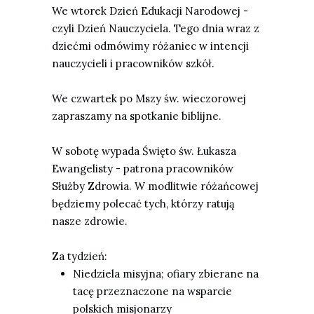
We wtorek Dzień Edukacji Narodowej -
czyli
Dzie
ń
Nauczyciela
. Tego dnia wraz z
dziećmi odmówimy różaniec w intencji
nauczycieli i pracowników szkół.
We czwartek po Mszy św. wieczorowej
zapraszamy na
spotkanie biblijne.
W sobotę wypada
Ś
wi
ę
to
ś
w.
Ł
ukasza
Ewangelisty
- patrona pracowników
Służby Zdrowia. W modlitwie różańcowej
będziemy polecać tych, którzy ratują
nasze zdrowie.
Za tydzień:
Niedziela misyjna
; ofiary zbierane na
tacę przeznaczone na wsparcie
polskich misjonarzy