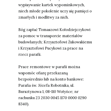
wypisywanie kartek wypominkowych,
niech młode pokolenie uczy się pamięci o
zmarłych i modlitwy za nich.
Bóg zap
ł
a
ć
Tomaszowi Kołodziejczykowi
za pomoc w transporcie materiałów
budowlanych; Krzysztofowi Żukowskiemu
i Krzysztofowi Pucykowi za prace na
rzecz parafii.
Prace remontowe w parafii można
wspomóc ofiarę przekazaną
bezpośrednio lub na konto
bankowe:
Parafia św. Józefa Robotnika, ul.
Bursztynowa 1, 08-110 Wołyńce; nr
rachunku 23 2030 0045 1170 0000 0290
8340).