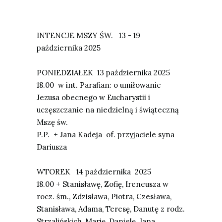
INTENCJE MSZY
Ś
W. 13 - 19
pa
ź
dziernika 2025
PONIEDZIA
Ł
EK 13
pa
ź
dziernika
2025
18.00
w int. Parafian: o umiłowanie
Jezusa obecnego w Eucharystii i
uczęszczanie na niedzielną i świąteczną
Mszę św.
P.P.
+ Jana Kadeja of. przyjaciele syna
Dariusza
WTOREK 14
pa
ź
dziernika
2025
18.
00 +
Stanisławę, Zofię, Ireneusza w
rocz. śm., Zdzisława, Piotra, Czesława,
Stanisława, Adama, Teresę, Danutę z rodz.
Strzalińskich, Marię, Danielę, Jana,