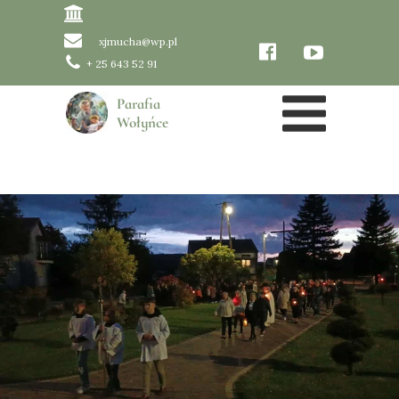
xjmucha@wp.pl
+ 25 643 52 91
Parafia
Wołyńce