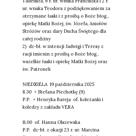
Tadeusza, 9 r. ur. wnuka Franciszka i 2 r.
ur. wnuka Teodora z podziękowaniem za
otrzymane łaski i z prośbą o Boże błog.,
opiekę Matki Bożej, św. Józefa, Aniołów
Stróżów oraz dary Ducha Świętego dla
całej rodziny
2)
dz-bł. w intencji Jadwigi i Teresy z
racji imienin z prośbą o Boże błog.,
wszelkie łaski i opiekę Matki Bożej oraz
św. Patronek
NIEDZIELA 19
pa
ź
dziernika
2025
8.30
+ Stefana Piechotkę (9)
P.P.
+ Henryka Bareja of. koleżanki i
koledzy z zakładu VERA
11.00
of. Hanna Olszewska
P.P.
dz-bł. z okazji 23 r. ur. Marcina