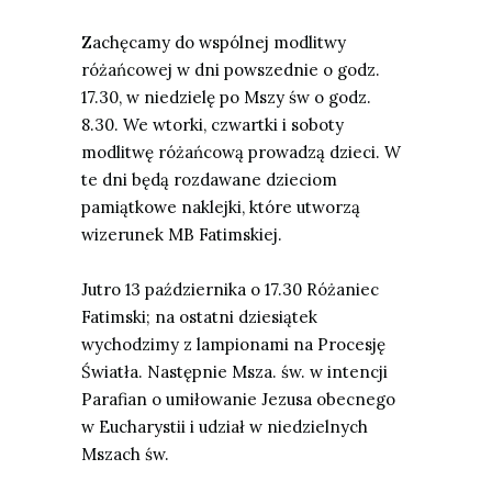
Zachęcamy do
wspólnej modlitwy
ró
ż
a
ń
cowej
w dni powszednie o godz.
17.30, w niedzielę po Mszy św o godz.
8.30. We wtorki, czwartki i soboty
modlitwę różańcową prowadzą dzieci. W
te dni będą rozdawane dzieciom
pamiątkowe naklejki, które utworzą
wizerunek MB Fatimskiej.
Jutro 13 października o 17.30
Ró
ż
aniec
Fatimski
; na ostatni dziesiątek
wychodzimy z lampionami na Procesję
Światła. Następnie Msza. św. w intencji
Parafian o umiłowanie Jezusa obecnego
w Eucharystii i udział w niedzielnych
Mszach św.