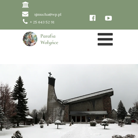
xjmucha@wp.pl
+ 25 643 52 91
Parafia
Wołyńce