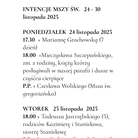
INTENCJE MSZY
Ś
W. 24 - 30
listopada 2025
PONIEDZIA
Ł
EK 24 listopada 2025
17.30
+ Mariannę Grochowską (7
dzień)
18.00
+Mieczysława Szczepańskiego,
zm. z rodziny, księży którzy
posługiwali w naszej parafii i dusze w
czyśćcu cierpiące
P.P.
+ Czesława Wolskiego (Msza św.
gregoriańska)
WTOREK 25 listopada 2025
18.
00
+ Tadeusza Jastrzębskiego (5),
rodziców Kazimierę i Stanisława,
siostrę Stanisławę