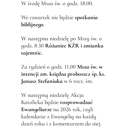
W środę Msza św. o godz. 18.00.
We czwartek nie będzie
spotkania
biblijnego
.
W następna niedzielę po Mszy św. o
godz. 8.30
Ró
ż
aniec K
Ż
R i zmianka
tajemnic.
Za tydzień o godz. 11.00
Msza
ś
w. w
intencji zm. ksi
ę
dza proboszcz
ś
p. ks.
Janusz Stefaniuka
w 6 rocz. śm.
W następną niedzielę Akcja
Katolicka będzie
rozprowadza
ć
Ewangeliarze
na 2026 rok, czyli
kalendarze z Ewangelią na każdy
dzień roku i z komentarzem do niej.