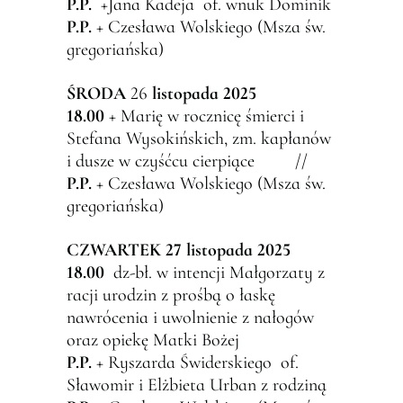
P.P.
+Jana Kadeja of. wnuk Dominik
P.P.
+ Czesława Wolskiego (Msza św.
gregoriańska)
Ś
RODA
26
listopada 2025
18.00
+ Marię w rocznicę śmierci i
Stefana Wysokińskich, zm. kapłanów
i dusze w czyśćcu cierpiące //
P.P.
+ Czesława Wolskiego (Msza św.
gregoriańska)
CZWARTEK 27 listopada 2025
18.00
dz-bł. w intencji Małgorzaty z
racji urodzin z prośbą o łaskę
nawrócenia i uwolnienie z nałogów
oraz opiekę Matki Bożej
P.P.
+ Ryszarda Świderskiego of.
Sławomir i Elżbieta Urban z rodziną