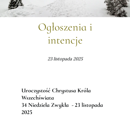
Ogłoszenia i
intencje
23 listopada 2025
Uroczysto
ść
Chrystusa Króla
Wszech
ś
wiata
34
Niedziela Zwyk
ł
a - 23 listopada
2025