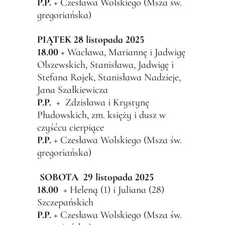
P.P.
+ Czesława Wolskiego (Msza św.
gregoriańska)
PI
Ą
TEK 28
listopada 2025
18.00
+ Wacława, Mariannę i Jadwigę
Olszewskich, Stanisława, Jadwigę i
Stefana Rojek, Stanisława Nadzieje,
Jana Szałkiewicza
P.P.
+ Zdzisława i Krystynę
Płudowskich, zm. księży i dusz w
czyśćcu cierpiące
P.P.
+ Czesława Wolskiego (Msza św.
gregoriańska)
SOBOTA 29 listopada
2025
18.00
+ Heleną (1) i Juliana (28)
Szczepańskich
P.P.
+ Czesława Wolskiego (Msza św.