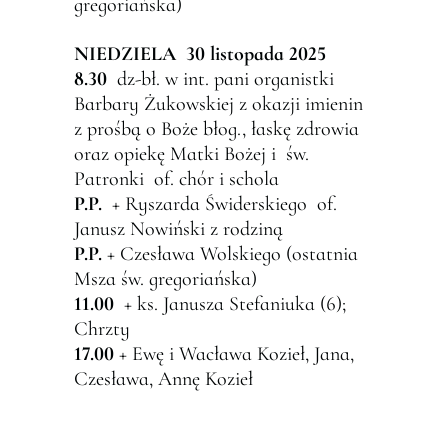
gregoriańska)
NIEDZIELA 30 listopada
2025
8.30
dz-bł. w int. pani organistki
Barbary Żukowskiej z okazji imienin
z prośbą o Boże błog., łaskę zdrowia
oraz opiekę Matki Bożej i św.
Patronki of. chór i schola
P.P.
+ Ryszarda Świderskiego of.
Janusz Nowiński z rodziną
P.P.
+ Czesława Wolskiego (ostatnia
Msza św. gregoriańska)
11.00
+ ks. Janusza Stefaniuka (6);
Chrzty
17.00
+ Ewę i Wacława Kozieł, Jana,
Czesława, Annę Kozieł