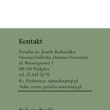
Kontakt
Parafia św. Józefa Robotnika
Diecezja Siedlecka, Dekanat Domanicki
ul. Bursztynowa 1
08-110 Wołyńce
tel. 25 643 52 91
Ks. Proboszcz:
x
jmucha@
wp.pl
Adm. stron:
parafia.www@wp.pl