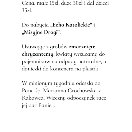
Cena: małe 15zł, duże 30zł i dal dzieci
35zł.
Do nabycia
„Echo Katolickie”
i
„Misyjne Drogi”.
Usuwając z grobów
zmarzni
ę
te
chryzantemy
, kwiaty wrzucamy do
pojemników na odpady naturalne, a
doniczki do kontenera na plastik.
W minionym tygodniu odeszła do
Pana śp. Marianna Grochowska z
Rakowca. Wieczny odpoczynek racz
jej dać Panie…