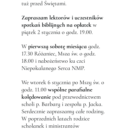
tuż przed Świętami.
Zapraszam lektorów i uczestników
spotka
ń
biblijnych na op
ł
atek
w
piątek 2 stycznia o godz. 19.00.
W
pierwsz
ą
sobot
ę
miesi
ą
ca
godz.
17.30 Różaniec, Msza św. o godz.
18.00 i nabożeństwo ku czci
Niepokalanego Serca NMP.
We wtorek 6 stycznia po Mszy św. o
godz. 11.00
wspólne parafialne
kol
ę
dowanie
pod przewodnictwem
scholi p. Barbary i zespołu p. Jacka.
Serdecznie zapraszamy całe rodziny.
W poprzednich latach rodzice
scholanek i ministrantów