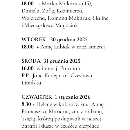
18.00
+ Marka Makaruka (5),
Daniela, Zofię, Kazimierza,
Wojciecha, Romana Makaruk; Halinę
i Mieczysława Magdziak
WTOREK 30 grudnia 2025
18.00
+ Annę Łabiak w rocz. śmierci
Ś
RODA
31 grudnia 2025
16.00
w intencji Parafian
P.P.
Jana Kadeja of. Czesława
Lipińska
CZWARTEK 1 stycznia 2026
8.30
+ Helenę w kol. rocz. śm., Annę,
Franciszka, Mariana, zm. z rodziny,
księży, którzy posługiwali w naszej
parafii i dusze w czyśćcu cierpiące