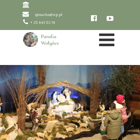
xjmucha@wp.pl
+ 25 643 52 91
Parafia
Wołyńce