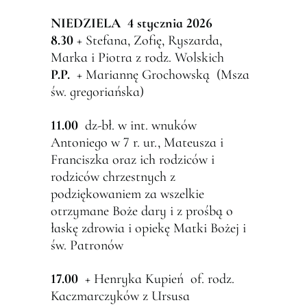
NIEDZIELA 4
stycznia 2026
8.30
+ Stefana, Zofię, Ryszarda,
Marka i Piotra z rodz. Wolskich
P.P.
+ Mariannę Grochowską (Msza
św. gregoriańska)
11.00
dz-bł. w int. wnuków
Antoniego w 7 r. ur., Mateusza i
Franciszka oraz ich rodziców i
rodziców chrzestnych z
podziękowaniem za wszelkie
otrzymane Boże dary i z prośbą o
łaskę zdrowia i opiekę Matki Bożej i
św. Patronów
17.00
+ Henryka Kupień of. rodz.
Kaczmarczyków z Ursusa