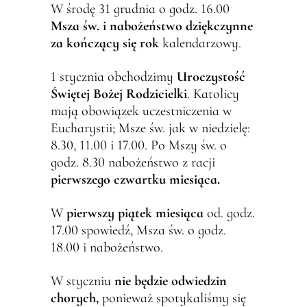
W środę 31 grudnia o godz. 16.00
Msza
ś
w. i nabo
ż
e
ń
stwo dzi
ę
kczynne
za ko
ń
cz
ą
cy si
ę
rok
kalendarzowy.
1 stycznia obchodzimy
Uroczysto
ść
Ś
wi
ę
tej Bo
ż
ej Rodzicielki
. Katolicy
mają obowiązek uczestniczenia w
Eucharystii; Msze św. jak w niedzielę:
8.30, 11.00 i 17.00. Po Mszy św. o
godz. 8.30 nabożeństwo z racji
pierwszego czwartku miesi
ą
ca.
W
pierwszy pi
ą
tek miesi
ą
ca
od. godz.
17.00 spowiedź, Msza św. o godz.
18.00 i nabożeństwo.
W styczniu
nie b
ę
dzie odwiedzin
chorych,
ponieważ spotykaliśmy się