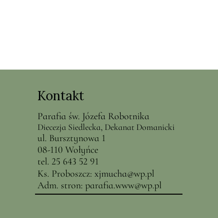
Kontakt
Parafia św. Józefa Robotnika
Diecezja Siedlecka, Dekanat Domanicki
ul. Bursztynowa 1
08-110 Wołyńce
tel. 25 643 52 91
Ks. Proboszcz:
x
jmucha@
wp.pl
Adm. stron:
parafia.www@wp.pl