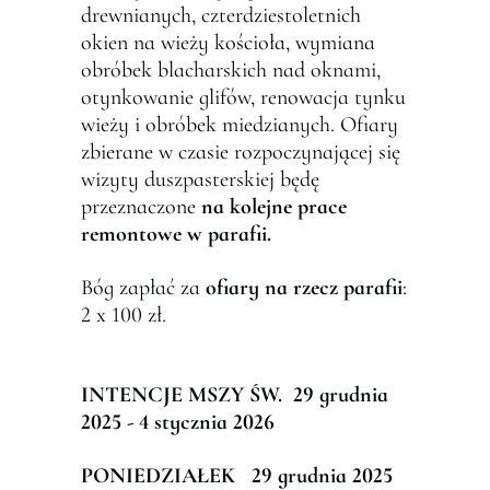
drewnianych, czterdziestoletnich
okien na wieży kościoła, wymiana
obróbek blacharskich nad oknami,
otynkowanie glifów, renowacja tynku
wieży i obróbek miedzianych. Ofiary
zbierane w czasie rozpoczynającej się
wizyty duszpasterskiej będę
przeznaczone
na kolejne prace
remontowe w parafii.
Bóg zapłać za
ofiary na rzecz parafii
:
2 x 100 zł.
INTENCJE MSZY
Ś
W. 29 grudnia
2025 - 4 stycznia 2026
PONIEDZIA
Ł
EK 29 grudnia 2025