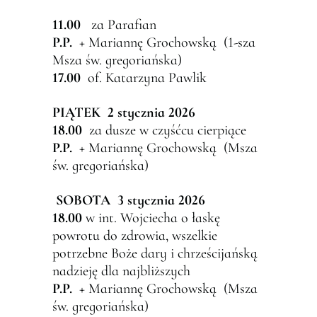
11.00
za Parafian
P.P.
+ Mariannę Grochowską (1-sza
Msza św. gregoriańska)
17.00
of. Katarzyna Pawlik
PI
Ą
TEK 2
stycznia 2026
18.00
za dusze w czyśćcu cierpiące
P.P.
+ Mariannę Grochowską (Msza
św. gregoriańska)
SOBOTA 3
stycznia 2026
18.00
w int. Wojciecha o łaskę
powrotu do zdrowia, wszelkie
potrzebne Boże dary i chrześcijańską
nadzieję dla najbliższych
P.P.
+ Mariannę Grochowską (Msza
św. gregoriańska)