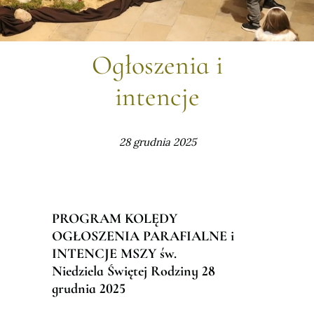
Ogłoszenia i
intencje
28 grudnia 2025
PROGRAM KOLĘDY
OG
Ł
OSZENIA PARAFIALNE i
INTENCJE MSZY
ś
w.
Niedziela
Ś
wi
ę
tej Rodziny 28
grudnia 2025