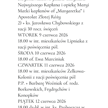
Najwyższego Kapłana i opiekę Maryi
Matki kapłanów of „Margaretka” i
Apostolat Złotej Róży
2) + ks. Jarosława Chybowskiego z
racji 30 rocz. święceń
WTOREK 9 czerwca 2026
18.00 w int. mieszkańców Lipniaka z
racji poświęcenia pól.
ŚRODA 10 czerwca 2026
18.00 of. Ewa Marciniuk
CZWARTEK 11 czerwca 2026
18.00 w int. mieszkańców Żelkowa-
Kolonii z racji poświęcenia pól
P.P. + Barbarę Woźniak of. rodz.
Borkowskich, Frydrychów i
Konopków
PIĄTEK 12 czerwca 2026
18.00 dz-bł. w int. ks. Proboszcza w