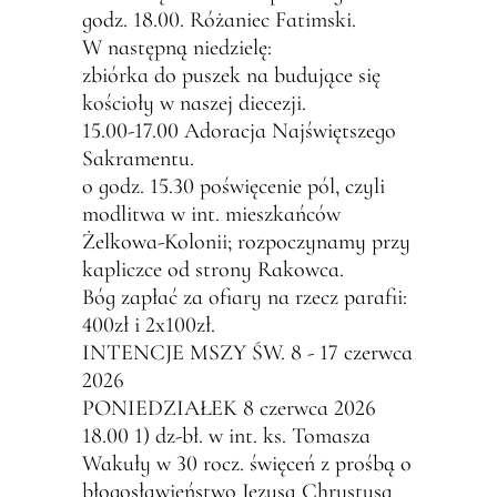
godz. 18.00. Różaniec Fatimski.
W następną niedzielę:
zbiórka do puszek na budujące się
kościoły w naszej diecezji.
15.00-17.00 Adoracja Najświętszego
Sakramentu.
o godz. 15.30 poświęcenie pól, czyli
modlitwa w int. mieszkańców
Żelkowa-Kolonii; rozpoczynamy przy
kapliczce od strony Rakowca.
Bóg zapłać za ofiary na rzecz parafii:
400zł i 2x100zł.
INTENCJE MSZY ŚW. 8 - 17 czerwca
2026
PONIEDZIAŁEK 8 czerwca 2026
18.00 1) dz-bł. w int. ks. Tomasza
Wakuły w 30 rocz. święceń z prośbą o
błogosławieństwo Jezusa Chrystusa