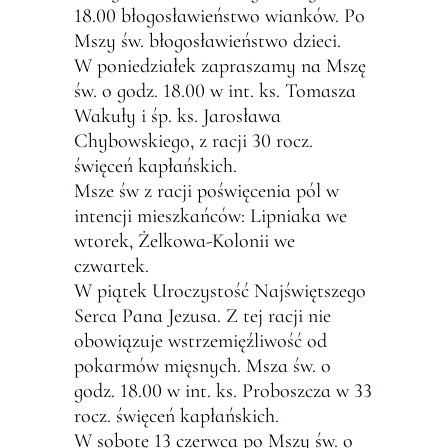
18.00 błogosławieństwo wianków. Po
Mszy św. błogosławieństwo dzieci.
W poniedziałek zapraszamy na Mszę
św. o godz. 18.00 w int. ks. Tomasza
Wakuły i śp. ks. Jarosława
Chybowskiego, z racji 30 rocz.
święceń kapłańskich.
Msze św z racji poświęcenia pól w
intencji mieszkańców: Lipniaka we
wtorek, Żelkowa-Kolonii we
czwartek.
W piątek Uroczystość Najświętszego
Serca Pana Jezusa. Z tej racji nie
obowiązuje wstrzemięźliwość od
pokarmów mięsnych. Msza św. o
godz. 18.00 w int. ks. Proboszcza w 33
rocz. święceń kapłańskich.
W sobotę 13 czerwca po Mszy św. o