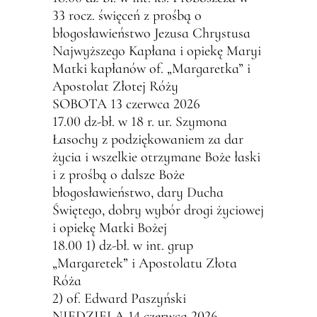
33 rocz. święceń z prośbą o
błogosławieństwo Jezusa Chrystusa
Najwyższego Kapłana i opiekę Maryi
Matki kapłanów of. „Margaretka” i
Apostolat Złotej Róży
SOBOTA 13 czerwca 2026
17.00 dz-bł. w 18 r. ur. Szymona
Łasochy z podziękowaniem za dar
życia i wszelkie otrzymane Boże łaski
i z prośbą o dalsze Boże
błogosławieństwo, dary Ducha
Świętego, dobry wybór drogi życiowej
i opiekę Matki Bożej
18.00 1) dz-bł. w int. grup
„Margaretek” i Apostolatu Złota
Róża
2) of. Edward Paszyński
NIEDZIELA 14 czerwca 2026