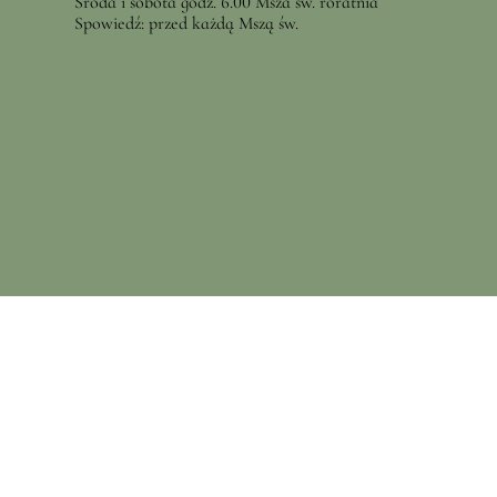
Środa i sobota godz. 6.00 Msza św. roratnia
Spowiedź: przed każdą Mszą św.