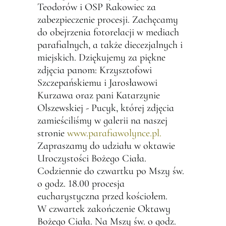
Teodorów i OSP Rakowiec za
zabezpieczenie procesji. Zachęcamy
do obejrzenia fotorelacji w mediach
parafialnych, a także diecezjalnych i
miejskich. Dziękujemy za piękne
zdjęcia panom: Krzysztofowi
Szczepańskiemu i Jarosławowi
Kurzawa oraz pani Katarzynie
Olszewskiej - Pucyk, której zdjęcia
zamieściliśmy w galerii na naszej
stronie
www.parafiawolynce.pl.
Zapraszamy do udziału w oktawie
Uroczystości Bożego Ciała.
Codziennie do czwartku po Mszy św.
o godz. 18.00 procesja
eucharystyczna przed kościołem.
W czwartek zakończenie Oktawy
Bożego Ciała. Na Mszy św. o godz.