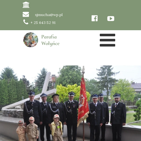
xjmucha@wp.pl
+ 25 643 52 91
Parafia
Wołyńce