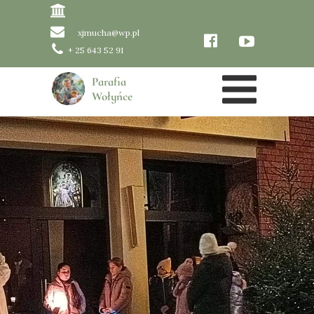
xjmucha@wp.pl
+ 25 643 52 91
Parafia
Wołyńce