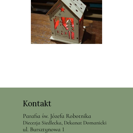
Kontakt
Parafia św. Józefa Robotnika
Diecezja Siedlecka, Dekanat Domanicki
ul. Bursztynowa 1