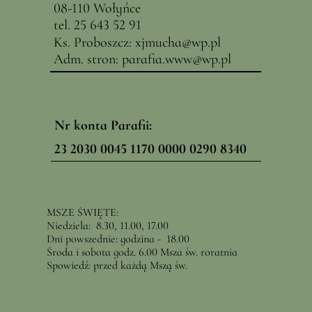
08-110 Wołyńce
tel. 25 643 52 91
Ks. Proboszcz:
x
jmucha@
wp.pl
Adm. stron:
parafia.www@wp.pl
Nr konta Parafii:
23 2030 0045 1170 0000 0290 8340
MSZE ŚWIĘTE:
Niedziela: 8.30, 11.00, 17.00
Dni powszednie: godzina - 18.00
Środa i sobota godz. 6.00 Msza św. roratnia
Spowiedź: przed każdą Mszą św.