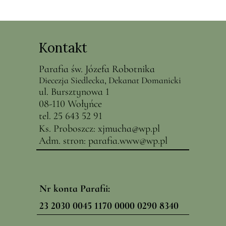
Kontakt
Parafia św. Józefa Robotnika
Diecezja Siedlecka, Dekanat Domanicki
ul. Bursztynowa 1
08-110 Wołyńce
tel. 25 643 52 91
Ks. Proboszcz:
x
jmucha@
wp.pl
Adm. stron:
parafia.www@wp.pl
Nr konta Parafii:
23 2030 0045 1170 0000 0290 8340