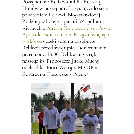
Pożegnanie z Relikwiami Bł. Rodziny
Ulmów w naszej parafii - połączyło się z
powitaniem Relikwii Błogosławionej
Rodziny w kolejnej parafii.W spólnota
wiernych z
Parafia Nawrócenia św. Pawła
Apostoła. Sanktuarium Krzyża Świętego
w Skórcu
oczekiwała na przybycie
Relikwii przed świątynią - sanktuarium
przed godz. 18.00. Relikwiarz z rąk
naszego ks. Proboszcza Jacka Muchy
odebrał ks. Piotr Wojtyła MIC (Fot.
Katarzyna Olszewska - Pucyk)