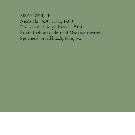
MSZE ŚWIĘTE:
Niedziela: 8.30, 11.00, 17.00
Dni powszednie: godzina - 18.00
Środa i sobota godz. 6.00 Msza św. roratnia
Spowiedź: przed każdą Mszą św.