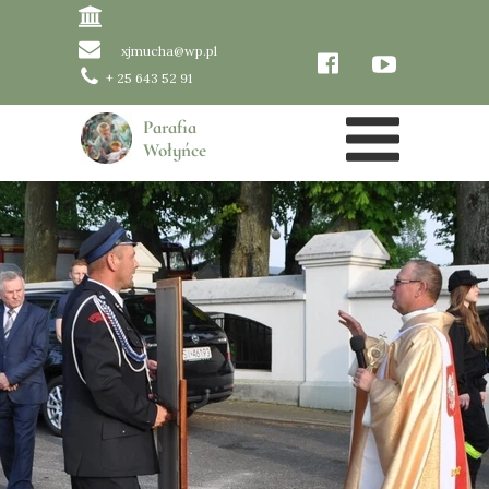
xjmucha@wp.pl
+ 25 643 52 91
Parafia
Wołyńce