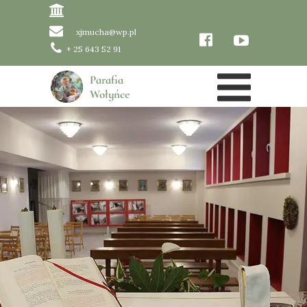
xjmucha@wp.pl
+ 25 643 52 91
Parafia
Wołyńce