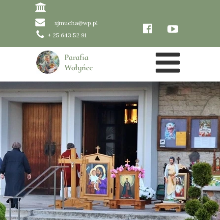
xjmucha@wp.pl
+ 25 643 52 91
Parafia
Wołyńce